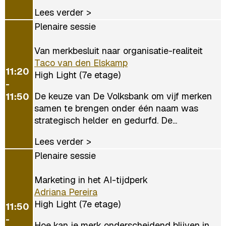
Lees verder >
Plenaire sessie
Van merkbesluit naar organisatie-realiteit
Taco van den Elskamp
11:20
High Light (7e etage)
-
De keuze van De Volksbank om vijf merken
11:50
samen te brengen onder één naam was
strategisch helder en gedurfd. De...
Lees verder >
Plenaire sessie
Marketing in het AI-tijdperk
Adriana Pereira
High Light (7e etage)
11:50
-
Hoe kan je merk onderscheidend blijven in