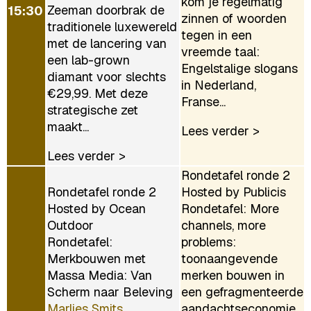
kom je regelmatig
Zeeman doorbrak de
15:30
zinnen of woorden
traditionele luxewereld
tegen in een
met de lancering van
vreemde taal:
een lab-grown
Engelstalige slogans
diamant voor slechts
in Nederland,
€29,99. Met deze
Franse...
strategische zet
maakt...
Lees verder >
Lees verder >
Rondetafel ronde 2
Rondetafel ronde 2
Hosted by Publicis
Hosted by Ocean
Rondetafel: More
Outdoor
channels, more
Rondetafel:
problems:
Merkbouwen met
toonaangevende
Massa Media: Van
merken bouwen in
Scherm naar Beleving
een gefragmenteerde
Marlies Smits
aandachtseconomie