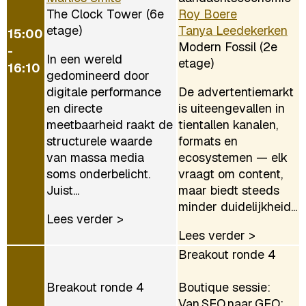
The Clock Tower (6e
Roy Boere
etage)
Tanya Leedekerken
15:00
Modern Fossil (2e
-
In een wereld
etage)
16:10
gedomineerd door
digitale performance
De advertentiemarkt
en directe
is uiteengevallen in
meetbaarheid raakt de
tientallen kanalen,
structurele waarde
formats en
van massa media
ecosystemen — elk
soms onderbelicht.
vraagt om content,
Juist...
maar biedt steeds
minder duidelijkheid...
Lees verder >
Lees verder >
Breakout ronde 4
Breakout ronde 4
Boutique sessie:
Van SEO naar GEO: