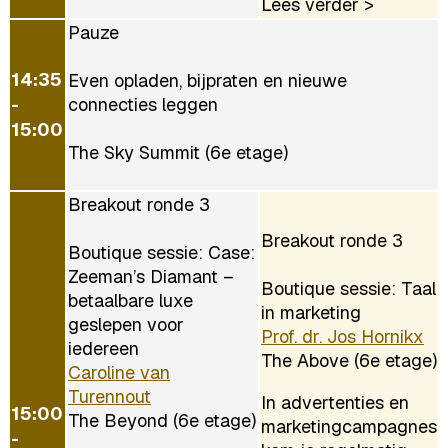
Lees verder >
Pauze
14:35
Even opladen, bijpraten en nieuwe
-
connecties leggen
15:00
The Sky Summit (6e etage)
Breakout ronde 3
Breakout ronde 3
Boutique sessie: Case:
Zeeman’s Diamant –
Boutique sessie: Taal
betaalbare luxe
in marketing
geslepen voor
Prof. dr. Jos Hornikx
iedereen
The Above (6e etage)
Caroline van
Turennout
In advertenties en
15:00
The Beyond (6e etage)
marketingcampagnes
-