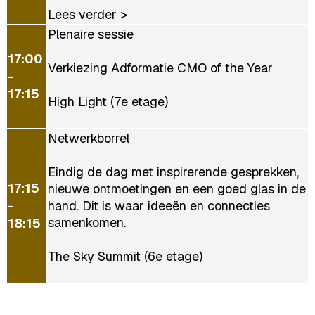
Lees verder >
Plenaire sessie
17:00
Verkiezing Adformatie CMO of the Year
-
17:15
High Light (7e etage)
Netwerkborrel
Eindig de dag met inspirerende gesprekken,
17:15
nieuwe ontmoetingen en een goed glas in de
-
hand. Dit is waar ideeën en connecties
samenkomen.
18:15
The Sky Summit (6e etage)