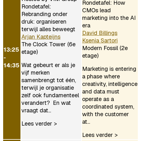
Rondetafel: How
Rondetafel:
CMOs lead
Rebranding onder
marketing into the AI
druk: organiseren
era
terwijl alles beweegt
David Billings
Arjan Kapteijns
Ksenia Sartori
The Clock Tower (6e
Modern Fossil (2e
13:25
etage)
etage)
-
Wat gebeurt er als je
14:35
Marketing is entering
vijf merken
a phase where
samenbrengt tot één,
creativity, intelligence
terwijl je organisatie
and data must
zelf ook fundamenteel
operate as a
verandert? En wat
coordinated system,
vraagt dat...
with the customer
at...
Lees verder >
Lees verder >