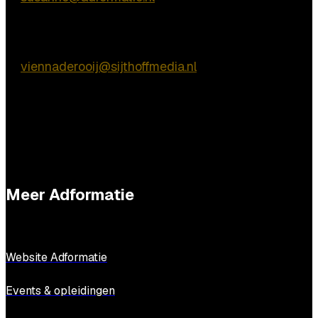
Praktische vragen
Vienna de Rooij
E:
viennaderooij@sijthoffmedia.nl
Meer Adformatie
Website Adformatie
Events & opleidingen