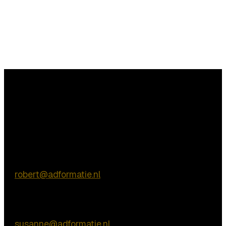
Vragen?
Commerciële vragen
Robert de Vries
E:
robert@adformatie.nl
Inhoudelijke vragen
Susanne van Nierop
E:
susanne@adformatie.nl