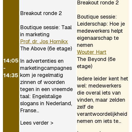
Breakout ronde 2
Breakout ronde 2
Boutique sessie:
Leiderschap: Hoe je
Boutique sessie: Taal
medewerkers helpt
in marketing
eigenaarschap te
Prof. dr. Jos Hornikx
nemen
The Above (6e etage)
Wouter Hart
The Beyond (6e
14:05
In advertenties en
etage)
-
marketingcampagnes
kom je regelmatig
14:35
Iedere leider kent het
zinnen of woorden
wel: medewerkers
tegen in een vreemde
die overal iets van
taal: Engelstalige
vinden, maar zelden
slogans in Nederland,
zelf de
Franse...
verantwoordelijkheid
nemen om iets te...
Lees verder >