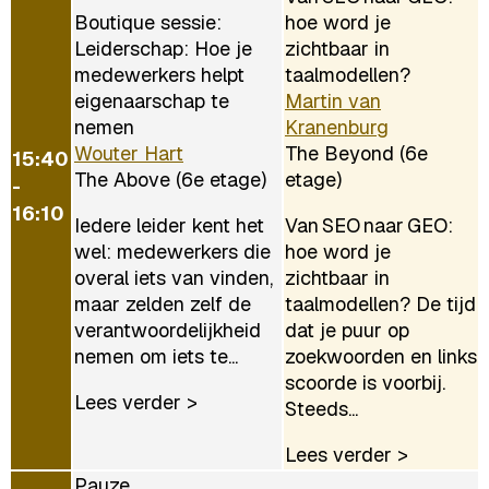
Boutique sessie:
hoe word je
Leiderschap: Hoe je
zichtbaar in
medewerkers helpt
taalmodellen?
eigenaarschap te
Martin van
nemen
Kranenburg
Wouter Hart
The Beyond (6e
15:40
The Above (6e etage)
etage)
-
16:10
Iedere leider kent het
Van SEO naar GEO:
wel: medewerkers die
hoe word je
overal iets van vinden,
zichtbaar in
maar zelden zelf de
taalmodellen? De tijd
verantwoordelijkheid
dat je puur op
nemen om iets te...
zoekwoorden en links
scoorde is voorbij.
Lees verder >
Steeds...
Lees verder >
Pauze