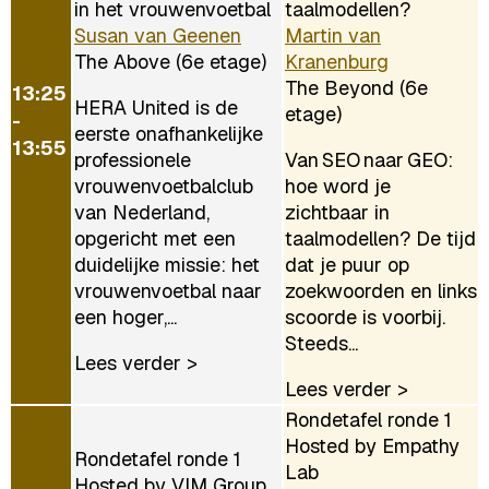
in het vrouwenvoetbal
taalmodellen?
Susan van Geenen
Martin van
The Above (6e etage)
Kranenburg
The Beyond (6e
13:25
HERA United is de
etage)
-
eerste onafhankelijke
13:55
professionele
Van SEO naar GEO:
vrouwenvoetbalclub
hoe word je
van Nederland,
zichtbaar in
opgericht met een
taalmodellen? De tijd
duidelijke missie: het
dat je puur op
vrouwenvoetbal naar
zoekwoorden en links
een hoger,...
scoorde is voorbij.
Steeds...
Lees verder >
Lees verder >
Rondetafel ronde 1
Hosted by Empathy
Rondetafel ronde 1
Lab
Hosted by VIM Group