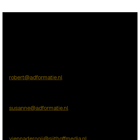
Vragen?
Commerciële vragen
Robert de Vries
E:
robert@adformatie.nl
Inhoudelijke vragen
Susanne van Nierop
E:
susanne@adformatie.nl
Praktische vragen
Vienna de Rooij
E:
viennaderooij@sijthoffmedia.nl