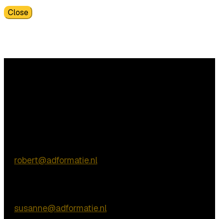
Close
Vragen?
Commerciële vragen
Robert de Vries
E:
robert@adformatie.nl
Inhoudelijke vragen
Susanne van Nierop
E:
susanne@adformatie.nl