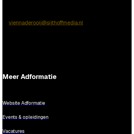
Praktische vragen
Vienna de Rooij
E:
viennaderooij@sijthoffmedia.nl
Meer Adformatie
Website Adformatie
Events & opleidingen
Vacatures