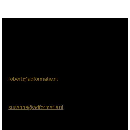
Vragen?
Commerciële vragen
Robert de Vries
E:
robert@adformatie.nl
Inhoudelijke vragen
Susanne van Nierop
E:
susanne@adformatie.nl
Praktische vragen
Vienna de Rooij