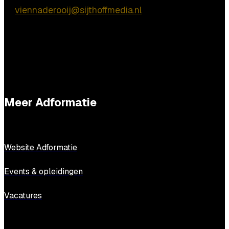
E:
viennaderooij@sijthoffmedia.nl
Meer Adformatie
Website Adformatie
Events & opleidingen
Vacatures