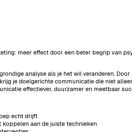
ting: meer effect door een beter begrip van ps
ondige analyse als je het wil veranderen. Door in
 krijg je doelgerichte communicatie die niet all
nicatie effectiever, duurzamer en meetbaar suc
oep echt drijft
t koppelen aan de juiste technieken
nterventies