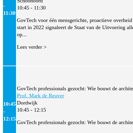
Schoonoord
-
10:45 - 11:30
11:30
GovTech voor één mensgerichte, proactieve overhei
start in 2022 signaleert de Staat van de Uitvoering al
op...
Lees verder >
GovTech professionals gezocht: Wie bouwt de archite
Prof. Mark de Reuver
Dordwijk
10:45
10:45 - 12:15
-
12:15
GovTech professionals gezocht: Wie bouwt de architec