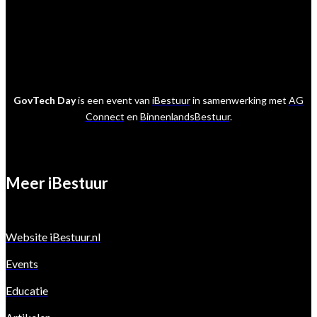
GovTech Day
is een event van
iBestuur
in samenwerking met
AG
Connect
en
BinnenlandsBestuur
.
Meer iBestuur
Website iBestuur.nl
Events
Educatie