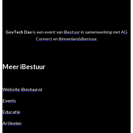
GovTech Day
is een event van
iBestuur
in samenwerking met
AG
Connect
en
BinnenlandsBestuur
.
Meer iBestuur
Website iBestuur.nl
Events
Educatie
Artikelen