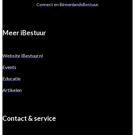
Connect
en
BinnenlandsBestuur
.
Meer iBestuur
Website iBestuur.nl
Events
Educatie
Artikelen
Contact & service