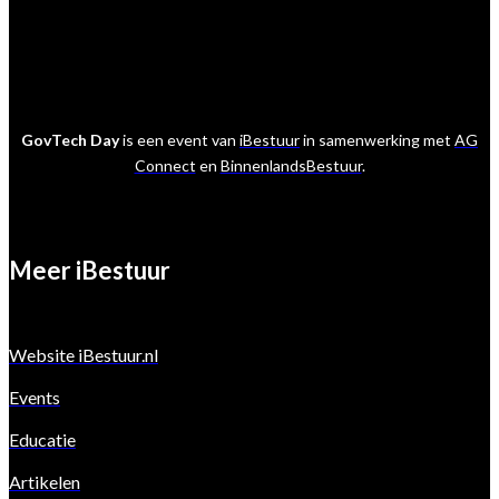
GovTech Day
is een event van
iBestuur
in samenwerking met
AG
Connect
en
BinnenlandsBestuur
.
Meer iBestuur
Website iBestuur.nl
Events
Educatie
Artikelen