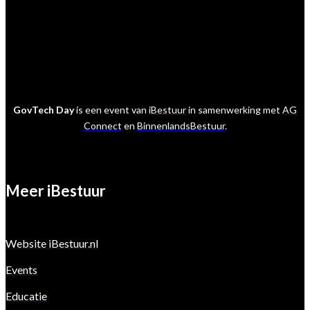
GovTech Day
is een event van
iBestuur
in samenwerking met
AG
Connect
en
BinnenlandsBestuur
.
Meer iBestuur
Website iBestuur.nl
Events
Educatie