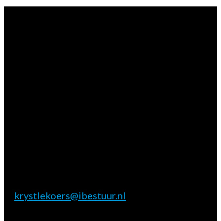
Vragen?
Aarzel niet contact met ons op te nemen.
Inhoudelijke & marktpartij vragen
Krystle Koers
E:
krystlekoers@ibestuur.nl
Praktische vragen