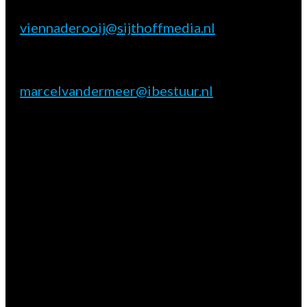
Vienna de Rooij
E:
viennaderooij@sijthoffmedia.nl
Marktpartij vragen
Marcel van der Meer
E:
marcelvandermeer@ibestuur.nl