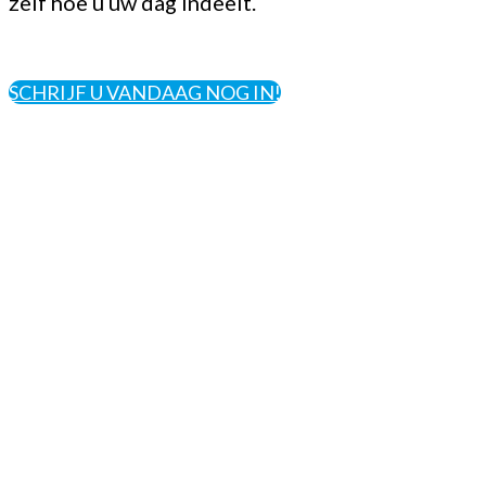
zelf hoe u uw dag indeelt.
SCHRIJF U VANDAAG NOG IN!