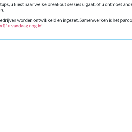
rtups, u kiest naar welke breakout sessies u gaat, of u ontmoet and
n.
bedrijven worden ontwikkeld en ingezet. Samenwerken is het paro
hrijf u vandaag nog in
!