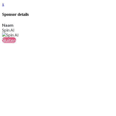
x
Sponsor details
Naam
Spin AI
Sluiten