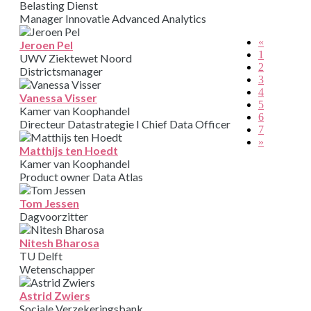
Belasting Dienst
Manager Innovatie Advanced Analytics
«
Jeroen Pel
1
UWV Ziektewet Noord
2
Districtsmanager
3
4
Vanessa Visser
5
Kamer van Koophandel
6
Directeur Datastrategie I Chief Data Officer
7
»
Matthijs ten Hoedt
Kamer van Koophandel
Product owner Data Atlas
Tom Jessen
Dagvoorzitter
Nitesh Bharosa
TU Delft
Wetenschapper
Astrid Zwiers
Sociale Verzekeringsbank