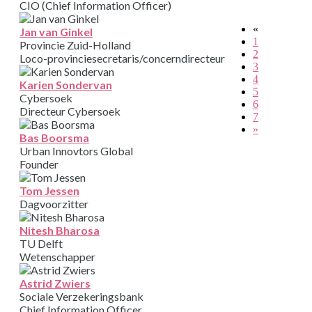
CIO (Chief Information Officer)
«
Jan van Ginkel
1
Provincie Zuid-Holland
2
Loco-provinciesecretaris/concerndirecteur
3
4
Karien Sondervan
5
Cybersoek
6
Directeur Cybersoek
7
»
Bas Boorsma
Urban Innovtors Global
Founder
Tom Jessen
Dagvoorzitter
Nitesh Bharosa
TU Delft
Wetenschapper
Astrid Zwiers
Sociale Verzekeringsbank
Chief Information Officer