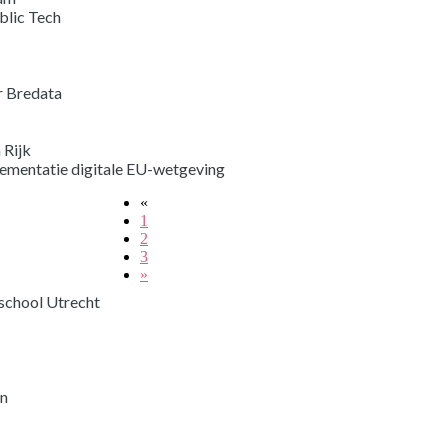
blic Tech
 Bredata
 Rijk
ementatie digitale EU-wetgeving
«
1
2
3
»
school Utrecht
in