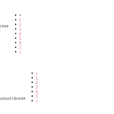
«
1
2
cteur
3
4
5
6
7
»
«
1
2
3
4
5
school Utrecht
»