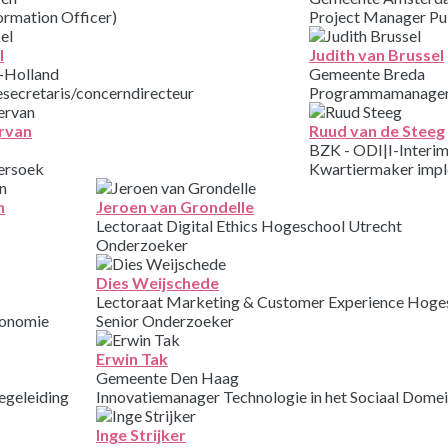
ormation Officer)
Project Manager Pu
l
Judith van Brussel
d-Holland
Gemeente Breda
secretaris/concerndirecteur
Programmamanager
rvan
Ruud van de Steeg
BZK - ODI|I-Interim
ersoek
Kwartiermaker impl
n
Jeroen van Grondelle
Lectoraat Digital Ethics Hogeschool Utrecht
Onderzoeker
Dies Weijschede
Lectoraat Marketing & Customer Experience Hoge
conomie
Senior Onderzoeker
Erwin Tak
Gemeente Den Haag
egeleiding
Innovatiemanager Technologie in het Sociaal Dome
Inge Strijker