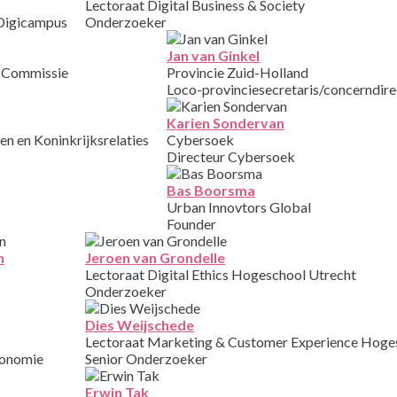
Lectoraat Digital Business & Society
Digicampus
Onderzoeker
Jan van Ginkel
e Commissie
Provincie Zuid-Holland
Loco-provinciesecretaris/concerndire
Karien Sondervan
en en Koninkrijksrelaties
Cybersoek
Directeur Cybersoek
Bas Boorsma
Urban Innovtors Global
Founder
n
Jeroen van Grondelle
Lectoraat Digital Ethics Hogeschool Utrecht
Onderzoeker
Dies Weijschede
Lectoraat Marketing & Customer Experience Hoge
conomie
Senior Onderzoeker
Erwin Tak