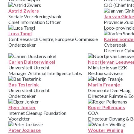
CIO (Chief Inf
Astrid Zwiers
Sociale Verzekeringsbank
Jan van Ginke
Chief Information Officer
Provincie Zui
Loco-provincie
Luca Tangi
Joint Research Centre, Europese Commissie
Karien Sonde
Onderzoeker
Cybersoek
Directeur Cyb
Carien Duisterwinkel
Noortje van Leeuwe
Universiteit Utrecht
Ministerie van EZK
Manager Artificial Intelligence Labs
Bestuursadviseur
Bas Testerink
Marijn Fraanje
Universiteit Utrecht
Gemeente Den Haag
Onderzoeker
Directeur Ruimte & E
Elger Jonker
Roger Pellemans
Internet Cleanup Foundation
COA
Voorzitter
Directeur Opvang & B
Peter Joziasse
Wouter Welling