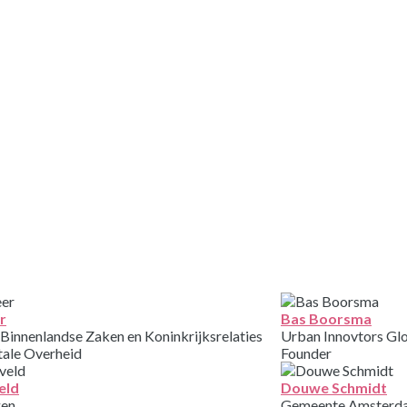
SPREKERS
r
Bas Boorsma
 Binnenlandse Zaken en Koninkrijksrelaties
Urban Innovtors Gl
tale Overheid
Founder
eld
Douwe Schmidt
gen
Gemeente Amsterd