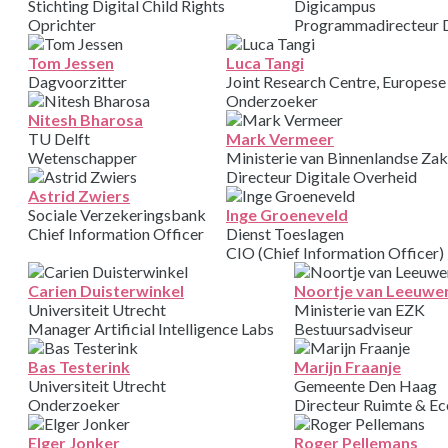
Stichting Digital Child Rights
Digicampus
Oprichter
Programmadirecteur 
Tom Jessen
Luca Tangi
Dagvoorzitter
Joint Research Centre, Europes
Onderzoeker
Nitesh Bharosa
TU Delft
Mark Vermeer
Wetenschapper
Ministerie van Binnenlandse Zak
Directeur Digitale Overheid
Astrid Zwiers
Sociale Verzekeringsbank
Inge Groeneveld
Chief Information Officer
Dienst Toeslagen
CIO (Chief Information Officer)
Carien Duisterwinkel
Noortje van Leeuwe
Universiteit Utrecht
Ministerie van EZK
Manager Artificial Intelligence Labs
Bestuursadviseur
Bas Testerink
Marijn Fraanje
Universiteit Utrecht
Gemeente Den Haag
Onderzoeker
Directeur Ruimte & E
Elger Jonker
Roger Pellemans