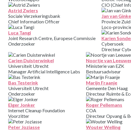
CIO (Chief Inf
Astrid Zwiers
Sociale Verzekeringsbank
Jan van Ginke
Chief Information Officer
Provincie Zui
Loco-provincie
Luca Tangi
Joint Research Centre, Europese Commissie
Karien Sonde
Onderzoeker
Cybersoek
Directeur Cyb
Carien Duisterwinkel
Noortje van Leeuwe
Universiteit Utrecht
Ministerie van EZK
Manager Artificial Intelligence Labs
Bestuursadviseur
Bas Testerink
Marijn Fraanje
Universiteit Utrecht
Gemeente Den Haag
Onderzoeker
Directeur Ruimte & E
Elger Jonker
Roger Pellemans
Internet Cleanup Foundation
COA
Voorzitter
Directeur Opvang & B
Peter Joziasse
Wouter Welling