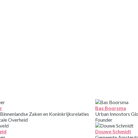
SPREKERS
r
Bas Boorsma
 Binnenlandse Zaken en Koninkrijksrelaties
Urban Innovtors Gl
tale Overheid
Founder
eld
Douwe Schmidt
gen
Gemeente Amsterd