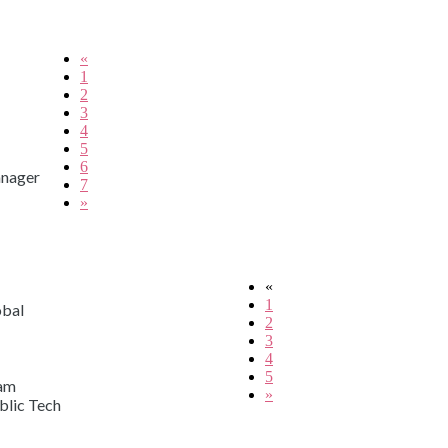
«
1
2
3
4
5
6
anager
7
»
«
1
obal
2
3
4
5
am
»
blic Tech