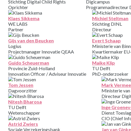
Stichting Digital Child Rights
Digicampus
Oprichter
Programmadirecteur 
Klaes Sikkema
Michiel Steltman
WE LABS
Stichting DINL
Partner
Directeur
Gijs van den Beucken
Evert Schaap
Logius
Ministerie van Binn
Projectmanager Innovatie QEAA
Kwartiermaker EU
Guido Scheuerman
Maike Klip
Provincie Zuid-Holland
TU Delft
Innovation Officer / Adviseur Innovatie
PhD-onderzoeker
Tom Jessen
Mark Vermee
Dagvoorzitter
Ministerie van
Directeur Digi
Nitesh Bharosa
TU Delft
Inge Groenev
Wetenschapper
Dienst Toesla
CIO (Chief Inf
Astrid Zwiers
Sociale Verzekeringsbank
Jan van Ginke