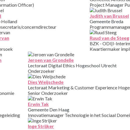
ormation Officer)
Project Manager Pu
l
Judith van Brussel
d-Holland
Gemeente Breda
secretaris/concerndirecteur
Programmamanager
rvan
Ruud van de Steeg
BZK - ODI|I-Interim
ersoek
Kwartiermaker impl
n
Jeroen van Grondelle
Lectoraat Digital Ethics Hogeschool Utrecht
Onderzoeker
Dies Weijschede
Lectoraat Marketing & Customer Experience Hoge
conomie
Senior Onderzoeker
Erwin Tak
Gemeente Den Haag
egeleiding
Innovatiemanager Technologie in het Sociaal Dome
Inge Strijker