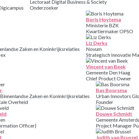
Lectoraat Digital Business & Society
Digicampus
Onderzoeker
Boris Hoytema
Ministerie BZK
Kwartiermaker OPSO
Liz Derks
enlandse Zaken en Koninkrijksrelaties
Novum
-ex
Strategisch Innovatie M
Vincent van Beek
Gemeente Den Haag
Chief Product Owner
r
Bas Boorsma
 Binnenlandse Zaken en Koninkrijksrelaties
Urban Innovtors Gl
tale Overheid
Founder
eld
Douwe Schmidt
gen
Gemeente Amsterd
ormation Officer)
Project Manager Pu
l
Judith van Brussel