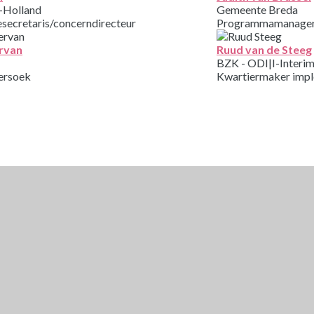
d-Holland
Gemeente Breda
secretaris/concerndirecteur
Programmamanager
rvan
Ruud van de Steeg
BZK - ODI|I-Interim
ersoek
Kwartiermaker impl