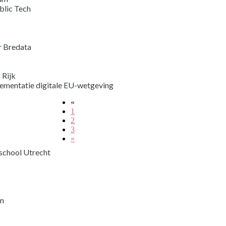
blic Tech
 Bredata
 Rijk
ementatie digitale EU-wetgeving
«
1
2
3
»
school Utrecht
in