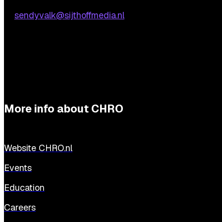
Sendy Valk
E:
sendyvalk@sijthoffmedia.nl
More info about CHRO
Website CHRO.nl
Events
Education
Careers