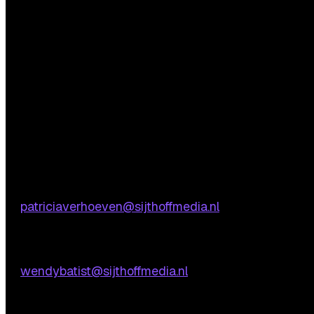
Questions?
We’re happy to help! Just get in touch.
Content-related inquiries
Patricia Verhoeven
E:
patriciaverhoeven@sijthoffmedia.nl
Commercial inquiries
Wendy Batist
E:
wendybatist@sijthoffmedia.nl
Practical questions