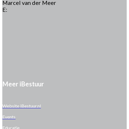
Marcel van der Meer
E:
marcelvandermeer@ibestuur.nl
Meer iBestuur
Website iBestuur.nl
Events
Educatie