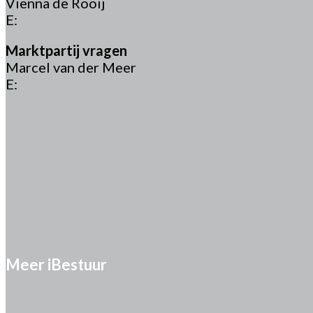
Vienna de Rooij
E:
viennaderooij@sijthoffmedia.nl
Marktpartij vragen
Marcel van der Meer
E:
marcelvandermeer@ibestuur.nl
Meer iBestuur