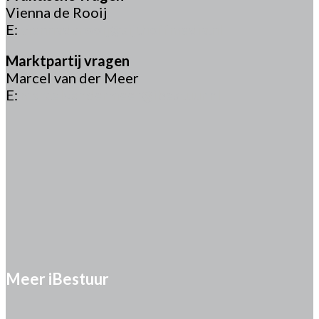
Vienna de Rooij
E:
viennaderooij@sijthoffmedia.nl
Marktpartij vragen
Marcel van der Meer
E:
marcelvandermeer@ibestuur.nl
Meer iBestuur