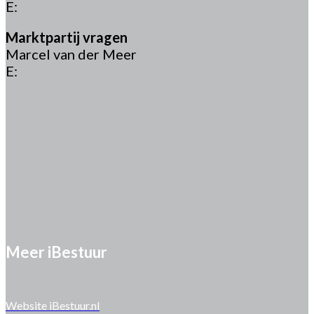
E:
viennaderooij@sijthoffmedia.nl
Marktpartij vragen
Marcel van der Meer
E:
marcelvandermeer@ibestuur.nl
Meer iBestuur
Website iBestuur.nl