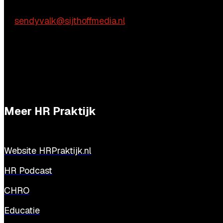
Sendy Valk
E:
sendyvalk@sijthoffmedia.nl
Meer HR Praktijk
Website HRPraktijk.nl
HR Podcast
CHRO
Educatie