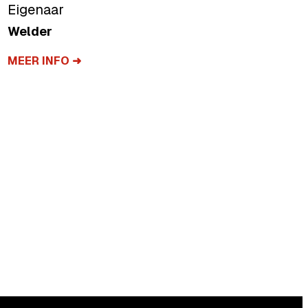
Team Human Officer
Team Human
MEER INFO ➜