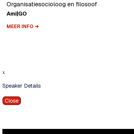
filosoof
Chief People and Culture 
Vebego
MEER INFO ➜
x
Speaker Details
Close