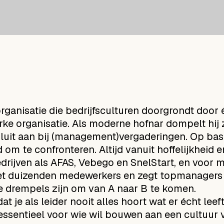
rganisatie die bedrijfsculturen doorgrondt door é
rke organisatie. Als moderne hofnar dompelt hij z
luit aan bij (management)vergaderingen. Op basi
m te confronteren. Altijd vanuit hoffelijkheid en
drijven als AFAS, Vebego en SnelStart, en voor 
met duizenden medewerkers en zegt topmanagers w
e drempels zijn om van A naar B te komen.
 je als leider nooit alles hoort wat er écht leeft
s essentieel voor wie wil bouwen aan een cultuur 