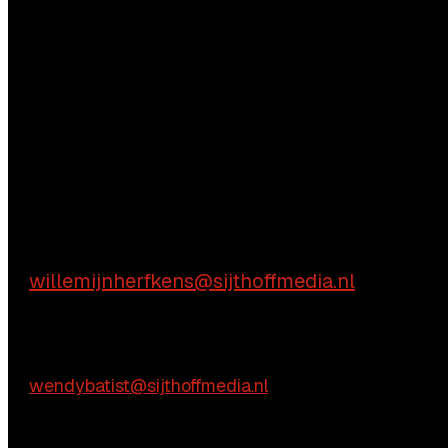
Vragen?
Aarzel niet contact met ons op te nemen.
Inhoudelijke vragen
Willemijn Herfkens
willemijnherfkens@sijthoffmedia.nl
E:
Commerciële vragen
Wendy Batist
E:
wendybatist@sijthoffmedia.nl
Praktische vragen