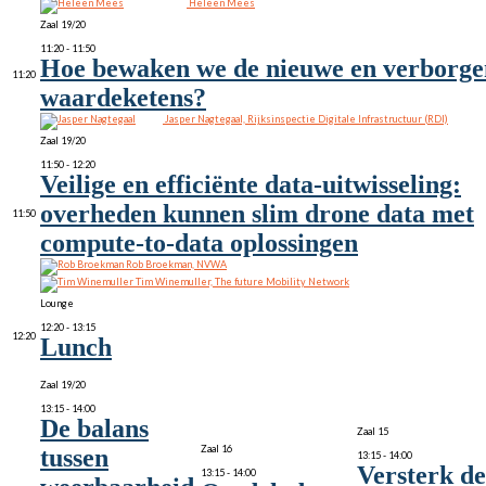
Heleen Mees
Zaal 19/20
11:20 - 11:50
Hoe bewaken we de nieuwe en verborge
11:20
waardeketens?
Jasper Nagtegaal, Rijksinspectie Digitale Infrastructuur (RDI)
Zaal 19/20
11:50 - 12:20
Veilige en efficiënte data-uitwisseling:
overheden kunnen slim drone data met
11:50
compute-to-data oplossingen
Rob Broekman, NVWA
Tim Winemuller, The future Mobility Network
Lounge
12:20 - 13:15
12:20
Lunch
Zaal 19/20
13:15 - 14:00
De balans
Zaal 15
Zaal 16
tussen
13:15 - 14:00
Versterk de
13:15 - 14:00