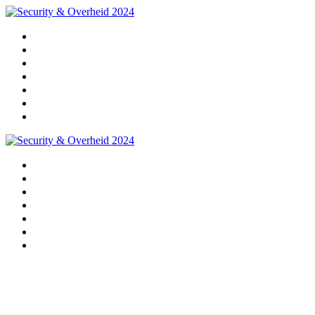
Home
Programma
Sprekers
Partners
Praktische info
Impressie 2024
Pre-registratie 2025
Home
Programma
Sprekers
Partners
Praktische info
Impressie 2024
Pre-registratie 2025