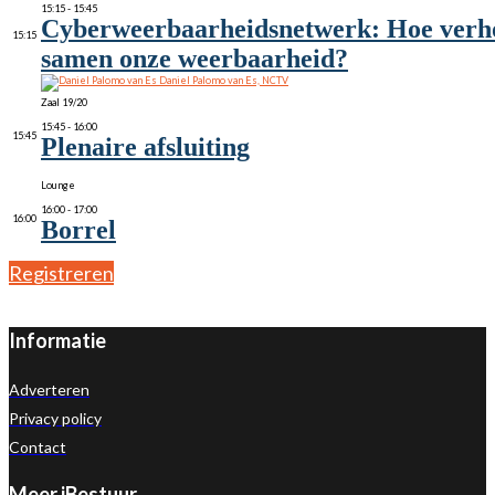
15:15 - 15:45
Cyberweerbaarheidsnetwerk: Hoe verh
15:15
samen onze weerbaarheid?
Daniel Palomo van Es, NCTV
Zaal 19/20
15:45 - 16:00
15:45
Plenaire afsluiting
Lounge
16:00 - 17:00
16:00
Borrel
Registreren
Informatie
Adverteren
Privacy policy
Contact
Meer iBestuur