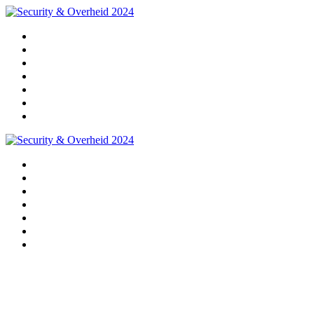
Home
Programma
Sprekers
Partners
Praktische info
Impressie 2024
Pre-registratie 2025
Home
Programma
Sprekers
Partners
Praktische info
Impressie 2024
Pre-registratie 2025