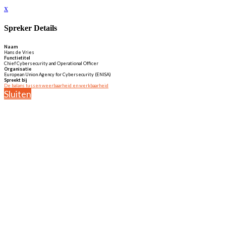
x
Spreker Details
Naam
Hans de Vries
Functietitel
Chief Cybersecurity and Operational Officer
Organisatie
European Union Agency for Cybersecurity (ENISA)
Spreekt bij
De balans tussen weerbaarheid en werkbaarheid
Sluiten