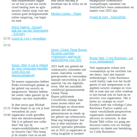
deze duopresentatie leggen
deze sessie ontvang je
belangrijkste cybersecurity-
we uit hoe je met een solide
bruikbare tips & tricks uit de
voorspellingen vanenkele van
cloud landing zone en agile
praktijk.
SentinelOne’s beste onderzoekers en
security checks zorgt voor een
experts voor 2022 zijn.
Michiel Linders - Thales
continu goed dichtgemetselde
Sjoerd de Jong - SentinelOne
online omgeving, van begin
tot eind.
David Vaartjes - Securify
Izak-Jan van den Nieuwendijk
- Solvinity
12:15
Lunch & 1-op-1 gesprekken
-
13:15
Sessie: Global Threat Report:
De meest complete
cybersecurity analyse èn
Ronde Tafel: Cyber Resilience, wat
aanbevelingen voor 2022
is uw weerbaarheid?
Sessie: Weet je wat er gebeurt
2021 heeft ons geleerd dat
Veel organisaties richten zich
als jouw organisatie getroffen
cybersecurity criminelen niet
voornamelijk op het inrichten van
wordt door een
rusten. Aanvallen worden
een detect, react and respond
ransomwareaanval?
geavanceerder en veroorzaken
methodologie. Cyber Resilience
massale ontwrichting in alle
wordt hierbij vaak over het hoofd
De meeste organisaties hebben
aspecten van ons dagelijks
gezien of niet meegenomen in de
flinke investeringen gedaan op
leven. Met het inmiddels
algehele security strategie en visie.
het gebied van security en
wereldwijd gerenommeerde
Het in staat zijn om cyber weerbaar
dataprotectie. Hackers hebben
Global Threat
te zijn bestaat ook uit back-up en
het steeds vaker gemunt op de
Report
publiceerde
recovery voor organisaties. Wat is
backups van hun slachtoffers.
CrowdStrike onlangs haar
hierin uw strategie en visie?
meest recente editie met
In deze sessie gaat Michael
Kyndryl heeft een volledige Cyber
bevindingen en observaties
13:15
Fokke dieper in op wat je kunt
Resilience Practice waarbij wij
omtrent alle relevante
-
verwachten als jouw
vanuit verschillende perspectieven
gebeurtenissen en trends op
14:00
organisatie wordt getroffen
organisaties ondersteunen met
het gebied van cybersecurity.
door een ransomwareaanval.
advisory en solutions. In deze
Maar nog belangrijker: hoe
Wat is er gebeurd met welke
Ronde Tafel willen wij graag een
kun je deze informatie als
data? Wat zijn de
discussie voeren over uw huidige
security specialist gebruiken
verantwoordelijkheden van IT
maturity en ideeën met betrekking
om in 2022 je organisatie zo
en Security Ops? Hoe breng
tot Cyber Resilience:
veilig mogelijk te houden?
je de situatie voor en na een