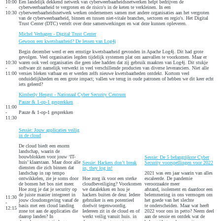
10:00
Een landelijk dekkend netwerk van cyberweerbaarheidsnetwerken helpt bedrijven de
-
cyberweerbaarheid te vergroten en de risico's in de keten te verkleinen. In een
10:30
cyberweerbaarheidsnetwerk werken ondernemers samen met andere organisaties aan het vergroten
van de cyberweerbaarheid, binnen en tussen niet-vitale branches, sectoren en regio's. Het Digital
Trust Center (DTC) vertelt over deze samenwerkingen en wat deze kunnen opleveren.
Michel Verhagen - Digital Trust Center
Gewoon een kwetsbaarheid? De lessen van Log4j
Begin december werd er een ernstige kwetsbaarheid gevonden in Apache Log4j. Dit had grote
gevolgen. Veel organisaties legden tijdelijk systemen plat om aanvallen te voorkomen. Maar er
10:30
waren ook veel organisaties die geen idee hadden dat zij gebruik maakten van Log4j. Dit stukje
-
software zit namelijk verwerkt in veel verschillende producten van diverse leveranciers. Niet alle
11:00
versies bleken vatbaar en er werden zelfs nieuwe kwetsbaarheden ontdekt. Kortom veel
onduidelijkheden en een grote impact; vallen we terug in oude patronen of hebben we dit keer echt
iets geleerd?
Kimberly Hengst - Nationaal Cyber Security Centrum
Pauze & 1-op-1 gesprekken
11:00
-
Pauze & 1-op-1 gesprekken
11:30
Sessie: Jouw applicaties veilig
in de cloud
De cloud biedt een enorm
landschap, waarin de
bouwblokken voor jouw ‘IT-
Sessie: De 5 belangrijkste Cyber
huis’ klaarstaan. Maar door alle
Sessie: Hackers don’t break
Security voorspellingen voor 2022
diensten die zich binnen dat
in, they log in!
landschap in rap tempo
2021 was een jaar waarin van alles
ontwikkelen, zie je soms door
Hoe zorg ik voor een sterke
escaleerde. De pandemie
de bomen het bos niet meer.
cloudbeveiliging? Voorkomen
veroorzaakte meer
Hoe zorg je dat je security op
we datalekken en hou je
afstand, isolement en daardoor een
de juiste manier integreert in
hackers buiten de deur. Iedere
belemmering in ons vermogen om
11:30
jouw cloudomgeving vanaf de
gebruiker is een potentieel
het goede van het slechte
-
basis met een cloud landing
doelwit tegenwoordig.
te onderscheiden. Maar wat heeft
12:15
zone tot aan de applicaties die
Iedereen zit in de cloud en of
2022 voor ons in petto? Neem deel
daarop landen? In
werkt veilig vanuit huis. in
aan de sessie en ontdek wat de