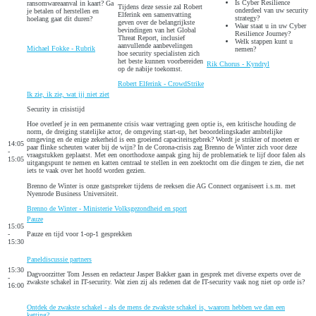
Is Cyber Resilience
ransomwareaanval in kaart? Ga
Tijdens deze sessie zal Robert
onderdeel van uw security
je betalen of herstellen en
Elferink een samenvatting
strategy?
hoelang gaat dit duren?
geven over de belangrijkste
Waar staat u in uw Cyber
bevindingen van het Global
Resilience Journey?
Threat Report, inclusief
Welk stappen kunt u
aanvullende aanbevelingen
Michael Fokke - Rubrik
nemen?
hoe security specialisten zich
het beste kunnen voorbereiden
Rik Chorus - Kyndryl
op de nabije toekomst.
Robert Elferink - CrowdStrike
Ik zie, ik zie, wat jij niet ziet
Security in crisistijd
Hoe overleef je in een permanente crisis waar vertraging geen optie is, een kritische houding de
norm, de dreiging statelijke actor, de omgeving start-up, het beoordelingskader ambtelijke
omgeving en de enige zekerheid is een groeiend capaciteitsgebrek? Wordt je strikter of moeten er
14:05
paar flinke scheuten water bij de wijn? In de Corona-crisis zag Brenno de Winter zich voor deze
-
vraagstukken geplaatst. Met een onorthodoxe aanpak ging hij de problematiek te lijf door falen als
15:05
uitgangspunt te nemen en katten centraal te stellen in een zoektocht om die dingen te zien, die net
iets te vaak over het hoofd worden gezien.
Brenno de Winter is onze gastspreker tijdens de reeksen die AG Connect organiseert i.s.m. met
Nyenrode Business Universiteit.
Brenno de Winter - Ministerie Volksgezondheid en sport
Pauze
15:05
-
Pauze en tijd voor 1-op-1 gesprekken
15:30
Paneldiscussie partners
15:30
Dagvoorzitter Tom Jessen en redacteur Jasper Bakker gaan in gesprek met diverse experts over de
-
zwakste schakel in IT-security. Wat zien zij als redenen dat de IT-security vaak nog niet op orde is?
16:00
Ontdek de zwakste schakel - als de mens de zwakste schakel is, waarom hebben we dan een
ketting?