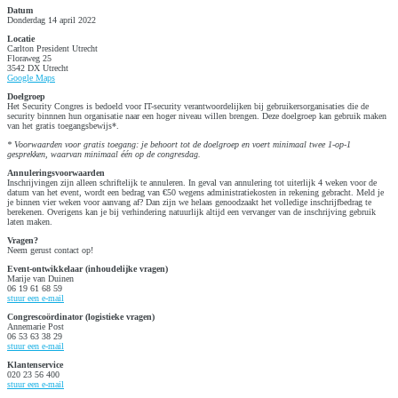
Datum
Donderdag 14 april 2022
Locatie
Carlton President Utrecht
Floraweg 25
3542 DX Utrecht
Google Maps
Doelgroep
Het Security Congres is bedoeld voor IT-security verantwoordelijken bij gebruikersorganisaties die de
security binnnen hun organisatie naar een hoger niveau willen brengen. Deze doelgroep kan gebruik maken
van het gratis toegangsbewijs*.
* Voorwaarden voor gratis toegang: je behoort tot de doelgroep en voert minimaal twee 1-op-1
gesprekken, waarvan minimaal één op de congresdag.
Annuleringsvoorwaarden
Inschrijvingen zijn alleen schriftelijk te annuleren. In geval van annulering tot uiterlijk 4 weken voor de
datum van het event, wordt een bedrag van €50 wegens administratiekosten in rekening gebracht. Meld je
je binnen vier weken voor aanvang af? Dan zijn we helaas genoodzaakt het volledige inschrijfbedrag te
berekenen. Overigens kan je bij verhindering natuurlijk altijd een vervanger van de inschrijving gebruik
laten maken.
Vragen?
Neem gerust contact op!
Event-ontwikkelaar (inhoudelijke vragen)
Marije van Duinen
06 19 61 68 59
stuur een e-mail
Congrescoördinator (logistieke vragen)
Annemarie Post
06 53 63 38 29
stuur een e-mail
Klantenservice
020 23 56 400
stuur een e-mail