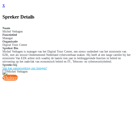
x
Spreker Details
Naam
Michel Verhagen
Functietitel
Manager
Organisatie
Digital Trust Center
Spreker Bio
Michel Verhagen is manager van het Digital Trust Center, een nieuw onderdeel van het ministerie van
EZK, met als missie Ondernemend Nederland cyberweerbaar maken. Hij heeft al een lange carrière bij het
ministerie Van EZK achter zich waarbij de laatste tien jaar in leidinggevende functies in beleid en
uitvoering op het raakvlak van economisch beleid en IT-, Telecom- en cybersecuritybeleid.
Spreekt bij
Wat kan samenwerking ons brengen?
Sluiten