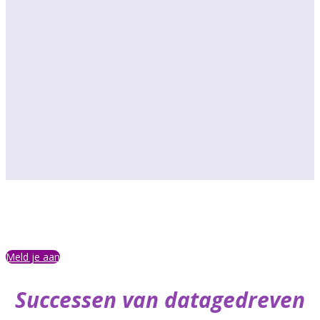
binden van
talent
Meld je aan
Successen van datagedreven