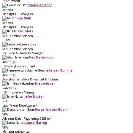
HR-directeur
Ewoud de Boer
Achmea
Manager HR Analytics
Ivo Vink
Achmea
Manager HR Analytics
Ibo Metz
Van Lanschot Kempen
CHRO
Laura Lee
Van Lanschot Kempen
Inclusion & Diversity Manager
Alex Hellemons
AnalitiQs
HR-analytics consultant
Henrieke van Bommel
AnalitiQs
Analytics Translator Diversiteit & Inclusie
Jan Nieuweboer
Rabobank
HR Innovation Manager
Jelke Notten
RTL
Lead Talent Development
Dorus-Jan ten Boom
VKA
Adviseur Data, Regulering & Ethiek
Laura Natrop
VKA
Manager privacy team