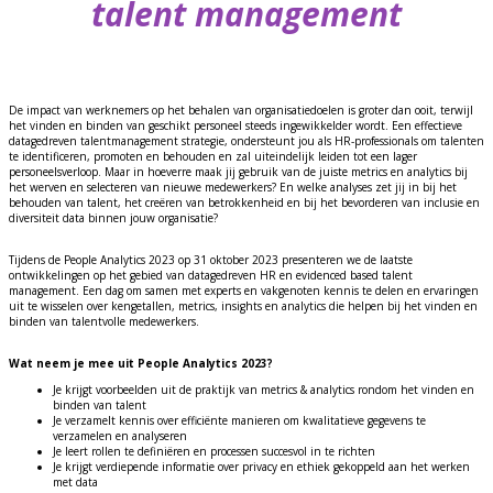
talent management
De impact van werknemers op het behalen van organisatiedoelen is groter dan ooit, terwijl
het vinden en binden van geschikt personeel steeds ingewikkelder wordt. Een effectieve
datagedreven talentmanagement strategie, ondersteunt jou als HR-professionals om talenten
te identificeren, promoten en behouden en zal uiteindelijk leiden tot een lager
personeelsverloop. Maar in hoeverre maak jij gebruik van de juiste metrics en analytics bij
het werven en selecteren van nieuwe medewerkers? En welke analyses zet jij in bij het
behouden van talent, het creëren van betrokkenheid en bij het bevorderen van inclusie en
diversiteit data binnen jouw organisatie?
Tijdens de People Analytics 2023 op 31 oktober 2023 presenteren we de laatste
ontwikkelingen op het gebied van datagedreven HR en evidenced based talent
management. Een dag om samen met experts en vakgenoten kennis te delen en ervaringen
uit te wisselen over kengetallen, metrics, insights en analytics die helpen bij het vinden en
binden van talentvolle medewerkers.
Wat neem je mee uit People Analytics 2023?
Je krijgt voorbeelden uit de praktijk van metrics & analytics rondom het vinden en
binden van talent
Je verzamelt kennis over efficiënte manieren om kwalitatieve gegevens te
verzamelen en analyseren
Je leert rollen te definiëren en processen succesvol in te richten
Je krijgt verdiepende informatie over privacy en ethiek gekoppeld aan het werken
met data