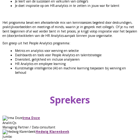
Je leert van de successen en valkuilen van collega’s
Je doet inspiratie op om HR-analytics in te zetten in jouw war for talent
Het programma bevat een afwisselende mix van kennissessies begeleid door deskundigen,
praktijkvoorbeelden en meetings of minds, waarin je in gesprek met collega’s. Of je nu net
bent begonnen of al wat verder bent in het proces, je krijgt volop inspiratie voor het bepalen
en (door)ontwikkelen van de HR Analytics-aanpak binnen jouw organisatie.
Een greep uit het People Analytics programma:
Metrics en analytics voor werving en selectie
Dashboards en tools voor People Analytics en talentstrategie
Diversiteit, gelijkheid en inclusie analyseren
HR Analytics en employee learning
Kunstmatige intelligentie (AI) en machine learning toepassen bij werving en
behoud
Sprekers
Irma Doze
AnalitiQs
Managing Partner / Data consultant
Hedwig Klarenbeek
Jumbo