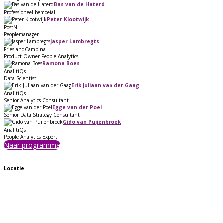
Bas van de Haterd
Professioneel bemoeial
Peter Klootwijk
PostNL
Peoplemanager
Jasper Lambregts
FrieslandCampina
Product Owner People Analytics
Ramona Boes
AnalitiQs
Data Scientist
Erik Juliaan van der Gaag
AnalitiQs
Senior Analytics Consultant
Egge van der Poel
Senior Data Strategy Consultant
Gido van Puijenbroek
AnalitiQs
People Analytics Expert
Naar programma
Locatie