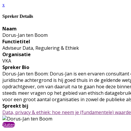
x
Spreker Details
Naam
Dorus-Jan ten Boom
Functietitel
Adviseur Data, Regulering & Ethiek
Organisatie
VKA
Spreker Bio
Dorus-Jan ten Boom: Dorus-Jan is een ervaren consultant o
juridische achtergrond is hij goed thuis in de geldende wetg
opdrachtgever, om van daaruit na te gaan hoe deze binnen
steeds meer vragen op het gebied van ethisch datagebruik 
voor een groot aantal organisaties in zowel de publieke al
Spreekt bij
Data, privacy & ethiek: hoe neem je (fundamentele) waarde
Sluiten