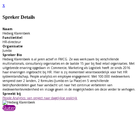
x
Spreker Details
Naam
Hedwig Klarenbeek
Functietitel
HR-directeur
Organisatie
Jumbo
Spreker Bio
Hedwig Klarenbeek is al jaren actief in FMCG. Ze was werkzaam bij verschillende
multinationals, consultancy organisaties en de laatste 15 jaar bij food retail organisaties. Met
uitgebreide ervaring opgedaan in Commercie, Marketing als Logistiek heeft ze sinds 2016
haar ervaringen ingebracht bij HR. Hier is zij momenteel verantwoordelijk voor het HR
systeemlandschap, People analytics en employee engagement. Met 100.000 medewerkers
verspreid over 2 landen, 2 formules (Jumbo en La Place) en 5 verschillende
bedrijfsonderdelen gaat haar aandacht uit naar het continue verbeteren van
medewerkertevredenheid en inzage geven in de mogelijkheden om deze verder te verhogen.
Spreekt bij
People Analytics: van project naar dagelijkse praktijk
Sluiten