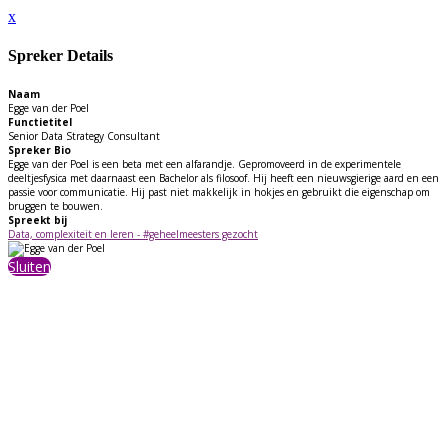
x
Spreker Details
Naam
Egge van der Poel
Functietitel
Senior Data Strategy Consultant
Spreker Bio
Egge van der Poel is een beta met een alfarandje. Gepromoveerd in de experimentele
deeltjesfysica met daarnaast een Bachelor als filosoof. Hij heeft een nieuwsgierige aard en een
passie voor communicatie. Hij past niet makkelijk in hokjes en gebruikt die eigenschap om
bruggen te bouwen.
Spreekt bij
Data, complexiteit en leren - #geheelmeesters gezocht
Sluiten