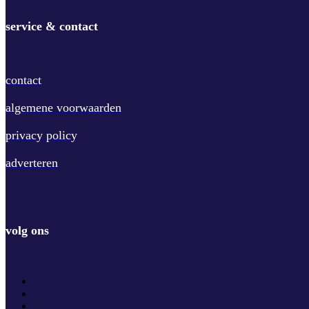
service & contact
contact
algemene voorwaarden
privacy policy
adverteren
volg ons