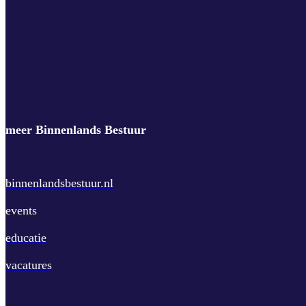
meer Binnenlands Bestuur
binnenlandsbestuur.nl
events
educatie
vacatures