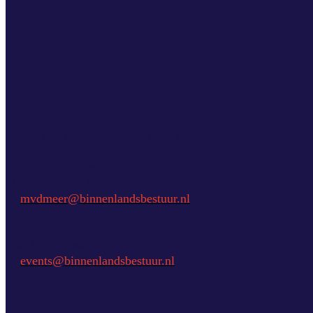
Vragen?
Aarzel niet contact met ons op te nemen.
commercial director
Marcel van der Meer
E:
mvdmeer@binnenlandsbestuur.nl
event coördinator
José Salhi-Vossen
E:
events@binnenlandsbestuur.nl