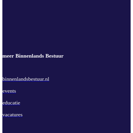
meer Binnenlands Bestuur
binnenlandsbestuur.nl
events
educatie
vacatures