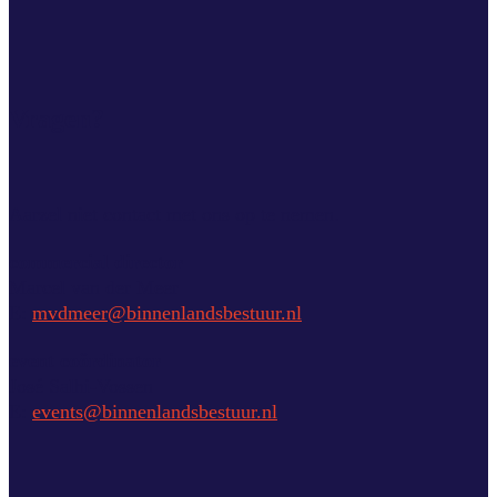
Vragen?
Aarzel niet contact met ons op te nemen.
commercial director
Marcel van der Meer
E:
mvdmeer@binnenlandsbestuur.nl
event coördinator
José Salhi-Vossen
E:
events@binnenlandsbestuur.nl