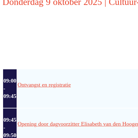
Donderdag 9 oktober 2025 | Cultuur
09:00
Ontvangst en registratie
-
09:45
09:45
Opening door dagvoorzitter Elisabeth van den Hooge
-
09:50