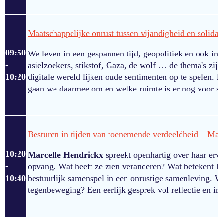
Maatschappelijke onrust tussen vijandigheid en solida
09:50
We leven in een gespannen tijd, geopolitiek en ook in
-
asielzoekers, stikstof, Gaza, de wolf … de thema's zij
10:20
digitale wereld lijken oude sentimenten op te spelen.
gaan we daarmee om en welke ruimte is er nog voor so
Besturen in tijden van toenemende verdeeldheid – M
10:20
Marcelle Hendrickx
spreekt openhartig over haar er
-
opvang. Wat heeft ze zien veranderen? Wat betekent h
10:40
bestuurlijk samenspel in een onrustige samenleving. W
tegenbeweging? Een eerlijk gesprek vol reflectie en in