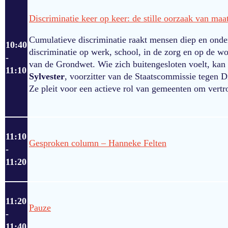
Discriminatie keer op keer: de stille oorzaak van maat
Cumulatieve discriminatie raakt mensen diep en onde
10:40
discriminatie op werk, school, in de zorg en op de w
-
van de Grondwet. Wie zich buitengesloten voelt, kan 
11:10
Sylvester
, voorzitter van de Staatscommissie tegen Di
Ze pleit voor een actieve rol van gemeenten om vertrou
11:10
Gesproken column – Hanneke Felten
-
11:20
11:20
Pauze
-
11:40