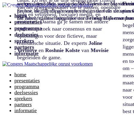
home
presentaties
programma
deelsessies
sprekers
partners
informatie
home
presentaties
programma
deelsessies
sprekers
partners
informatie