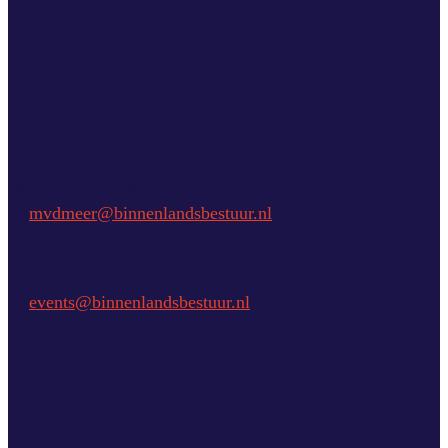
Vragen?
Aarzel niet contact met ons op te nemen.
commercial director
Marcel van der Meer
E:
mvdmeer@binnenlandsbestuur.nl
event coördinator
José Salhi-Vossen
E:
events@binnenlandsbestuur.nl