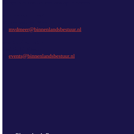
Aarzel niet contact met ons op te nemen.
commercial director
Marcel van der Meer
E:
mvdmeer@binnenlandsbestuur.nl
event coördinator
José Salhi-Vossen
E:
events@binnenlandsbestuur.nl