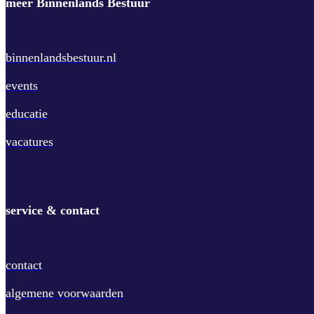
meer Binnenlands Bestuur
binnenlandsbestuur.nl
events
educatie
vacatures
service & contact
contact
algemene voorwaarden