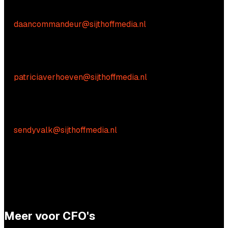
Daan Commandeur
E:
daancommandeur@sijthoffmedia.nl
Inhoudelijke vragen
Patricia Verhoeven
E:
patriciaverhoeven@sijthoffmedia.nl
Praktische vragen
Sendy Valk
E:
sendyvalk@sijthoffmedia.nl
Meer voor CFO's