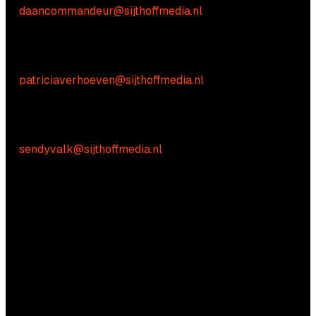
E:
daancommandeur@sijthoffmedia.nl
Inhoudelijke vragen
Patricia Verhoeven
E:
patriciaverhoeven@sijthoffmedia.nl
Praktische vragen
Sendy Valk:
E:
sendyvalk@sijthoffmedia.nl
Vragen?
Aarzel niet om contact met ons op te nemen.
Commerciële vragen