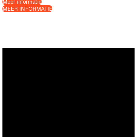
Meer informatie
MEER INFORMATIE
Vragen?
Aarzel niet om contact met ons op te nemen.
Commerciële vragen
Daan Commandeur