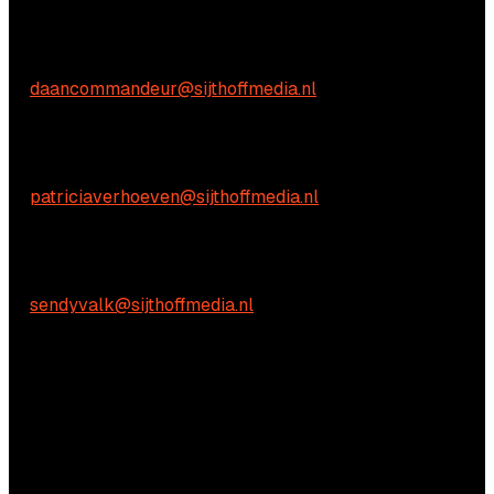
Commerciële vragen
Daan Commandeur
E:
daancommandeur@sijthoffmedia.nl
Inhoudelijke vragen
Patricia Verhoeven
E:
patriciaverhoeven@sijthoffmedia.nl
Praktische vragen
Sendy Valk:
E:
sendyvalk@sijthoffmedia.nl
Vragen?