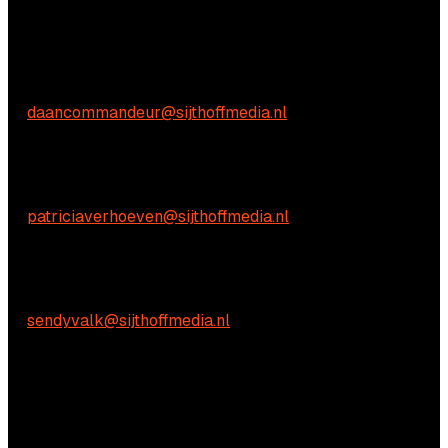
Aarzel niet om contact met ons op te nemen.
Commerciële vragen
Daan Commandeur
E:
daancommandeur@sijthoffmedia.nl
Inhoudelijke vragen
Patricia Verhoeven
E:
patriciaverhoeven@sijthoffmedia.nl
Praktische vragen
Sendy Valk
E:
sendyvalk@sijthoffmedia.nl