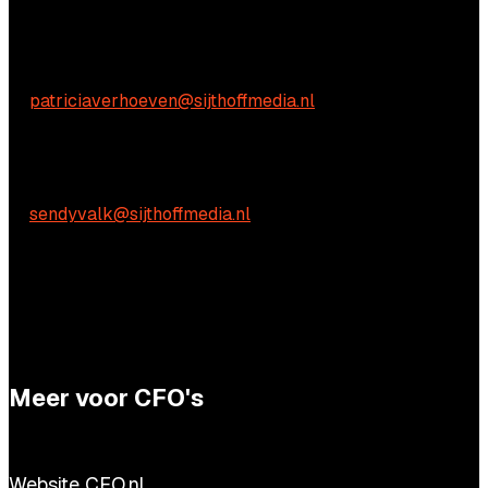
Inhoudelijke vragen
Patricia Verhoeven
E:
patriciaverhoeven@sijthoffmedia.nl
Praktische vragen
Sendy Valk
E:
sendyvalk@sijthoffmedia.nl
Meer voor CFO's
Website CFO.nl