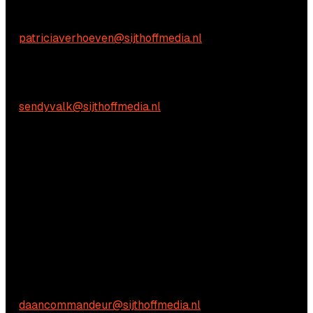
Inhoudelijke vragen
Patricia Verhoeven
E:
patriciaverhoeven@sijthoffmedia.nl
Praktische vragen
Sendy Valk:
E:
sendyvalk@sijthoffmedia.nl
Vragen?
Aarzel niet om contact met ons op te nemen.
Commerciële vragen
Daan Commandeur
E:
daancommandeur@sijthoffmedia.nl