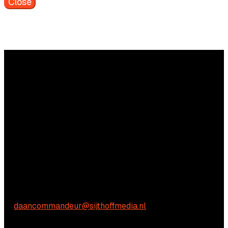
Close
Vragen?
Aarzel niet om contact met ons op te nemen.
Commerciële vragen
Daan Commandeur
E:
daancommandeur@sijthoffmedia.nl