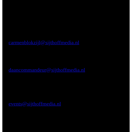
Aarzel niet om contact met ons op te nemen.
Inhoudelijke vragen
Carmen Blokzijl
E:
carmenblokzijl@sijthoffmedia.nl
Commerciële vragen
Daan Commandeur
E:
daancommandeur@sijthoffmedia.nl
M:
+31 62806 8433
Praktische vragen
Sendy Valk
E:
events@sijthoffmedia.nl