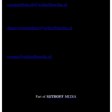
E:
carmenblokzijl@sijthoffmedia.nl
Commerciële vragen
Daan Commandeur
E:
daancommandeur@sijthoffmedia.nl
M:
+31 62806 8433
Praktische vragen
Sendy Valk
E:
events@sijthoffmedia.nl
Part of
SIJTHOFF
MEDIA