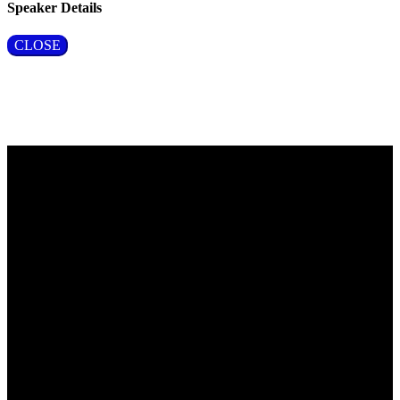
Speaker Details
CLOSE
Vragen?
Aarzel niet om contact met ons op te nemen.
Inhoudelijke vragen
Carmen Blokzijl