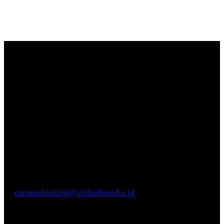
Vragen?
Aarzel niet om contact met ons op te nemen.
Inhoudelijke vragen
Carmen Blokzijl
E:
carmenblokzijl@sijthoffmedia.nl
Commerciële vragen