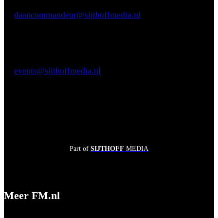
Daan Commandeur
E:
daancommandeur@sijthoffmedia.nl
M:
+31 62806 8433
Praktische vragen
Sendy Valk
E:
events@sijthoffmedia.nl
Part of
SIJTHOFF
MEDIA
Meer FM.nl