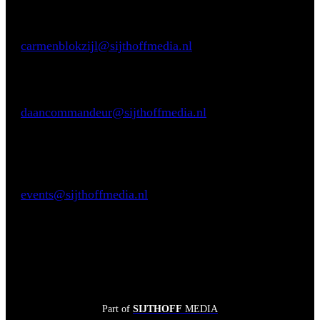
Inhoudelijke vragen
Carmen Blokzijl
E:
carmenblokzijl@sijthoffmedia.nl
Commerciële vragen
Daan Commandeur
E:
daancommandeur@sijthoffmedia.nl
M:
+31 62806 8433
Praktische vragen
Sendy Valk
E:
events@sijthoffmedia.nl
Part of
SIJTHOFF
MEDIA