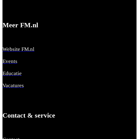
Meer FM.nl
Website FM.nl
Events
Educatie
Vacatures
Contact & service