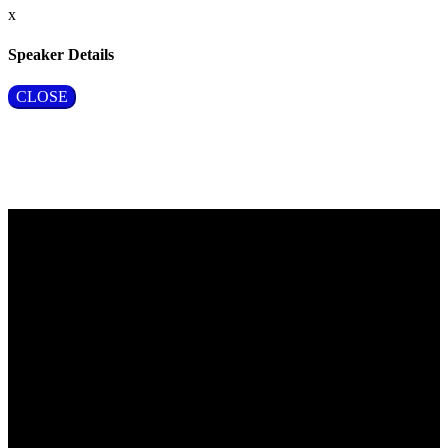
x
Speaker Details
CLOSE
Vragen?
Aarzel niet om contact met ons op te nemen.