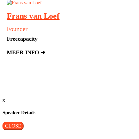
Eva Mol
Nederlandse investeerder, wetenschapp
columnist
CapitalT
MEER INFO ➜
x
Speaker Details
CLOSE