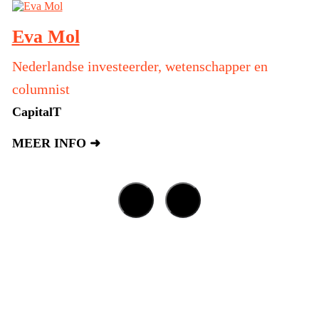
Henk Arntz
er en
Oprichter en CEO
Suncom Energy
MEER INFO ➜