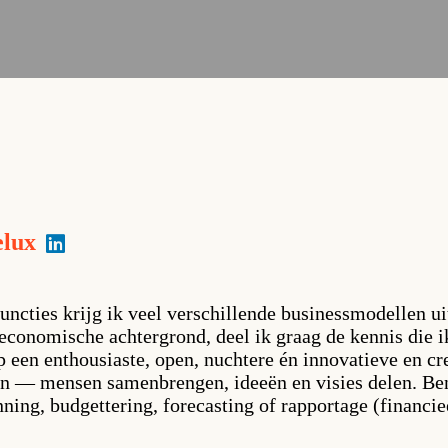
elux
uncties krijg ik veel verschillende businessmodellen u
economische achtergrond, deel ik graag de kennis die i
op een enthousiaste, open, nuchtere én innovatieve en cr
den — mensen samenbrengen, ideeën en visies delen. Ben
nning, budgettering, forecasting of rapportage (financie