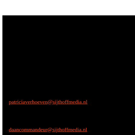
Vragen?
Aarzel niet om contact met ons op te nemen.
Inhoudelijke vragen
Patricia Verhoeven
E:
patriciaverhoeven@sijthoffmedia.nl
Commerciële vragen
Daan Commandeur
E:
daancommandeur@sijthoffmedia.nl