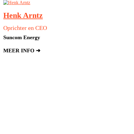
Karin van Selm
Regional Head and CEO Wholesale Euro
Africa & Asia
Rabobank
MEER INFO ➜