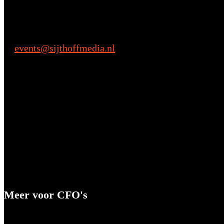
M: +31 6 28068433
Praktische vragen
events@sijthoffmedia.nl
E:
Meer voor CFO's