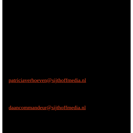
Vragen?
Aarzel niet om contact met ons op te nemen.
Inhoudelijke vragen
Patricia Verhoeven
E:
patriciaverhoeven@sijthoffmedia.nl
Commerciële vragen
Daan Commandeur
E:
daancommandeur@sijthoffmedia.nl
M: +31 6 28068433
Praktische vragen