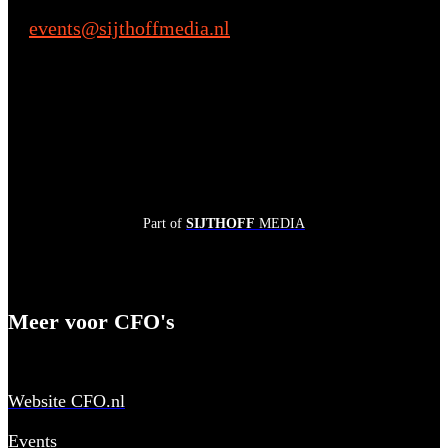
events@sijthoffmedia.nl
E:
Part of
SIJTHOFF
MEDIA
Meer voor CFO's
Website CFO.nl
Events