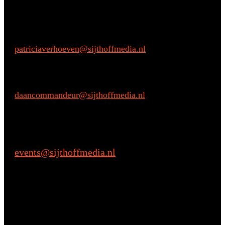
Aarzel niet om contact met ons op te nemen.
Inhoudelijke vragen
Patricia Verhoeven
E:
patriciaverhoeven@sijthoffmedia.nl
Commerciële vragen
Daan Commandeur
E:
daancommandeur@sijthoffmedia.nl
M: +31 6 28068433
Praktische vragen
events@sijthoffmedia.nl
E: