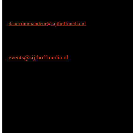
Commerciële vragen
Daan Commandeur
E:
daancommandeur@sijthoffmedia.nl
M: +31 6 28068433
Praktische vragen
events@sijthoffmedia.nl
E: