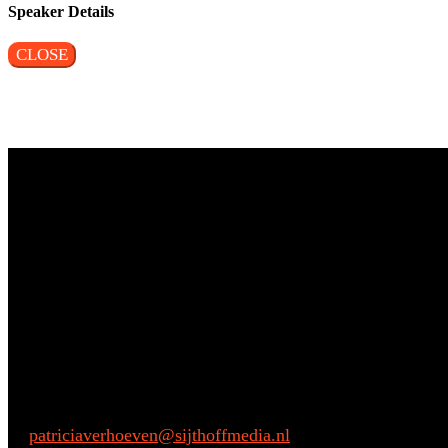
Speaker Details
CLOSE
Vragen?
Aarzel niet om contact met ons op te nemen.
Inhoudelijke vragen
Patricia Verhoeven
E:
patriciaverhoeven@sijthoffmedia.nl