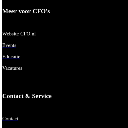
Meer voor CFO's
Website CFO.nl
Events
Educatie
Vacatures
Contact & Service
Contact